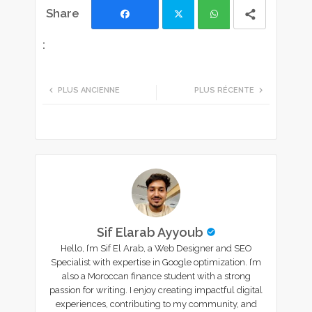
Facebook
Twi
Wh
tte
ats
PLUS ANCIENNE
PLUS RÉCENTE
r
app
Sif Elarab Ayyoub
Hello, I’m Sif El Arab, a Web Designer and SEO
Specialist with expertise in Google optimization. I’m
also a Moroccan finance student with a strong
passion for writing. I enjoy creating impactful digital
experiences, contributing to my community, and