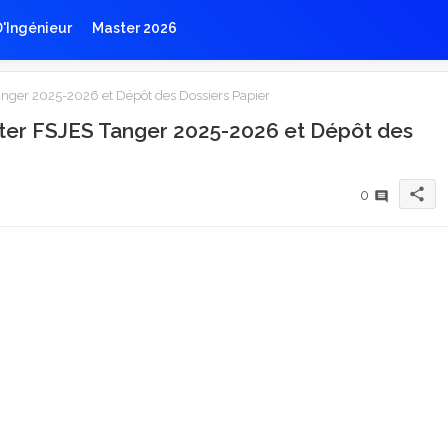
D'Ingénieur
Master 2026
anger 2025-2026 et Dépôt des Dossiers Papier
ster FSJES Tanger 2025-2026 et Dépôt des
share
0