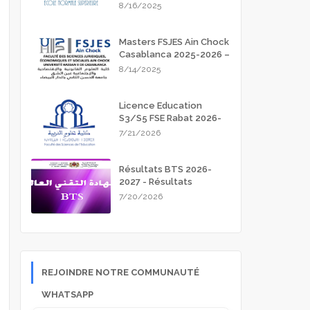
Meknès 2025-2026
8/16/2025
Masters FSJES Ain Chock
Casablanca 2025-2026 –
Guide Complet des
8/14/2025
Inscriptions
Licence Education
S3/S5 FSE Rabat 2026-
2027
7/21/2026
Résultats BTS 2026-
2027 - Résultats
d'admission
7/20/2026
REJOINDRE NOTRE COMMUNAUTÉ
WHATSAPP