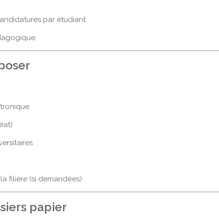
ndidatures par étudiant.
dagogique.
époser
ctronique
éat)
ersitaires
la filière (si demandées)
siers papier