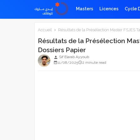
Masters
Licences
Cycle 
Accueil
Résultats de la Présélection Master FSJES T
Résultats de la Présélection Ma
Dossiers Papier
Sif Elarab Ayyoub
person
11/08/2025
2 minute read