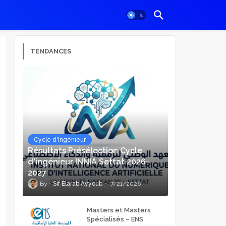
TENDANCES
Cycle d'Ingénieur
Résultats Présélection Cycle
d'ingénieur INNIA Settat 2026-
2027
Sif Elarab Ayyoub
7/21/2026
Masters et Masters
Spécialisés – ENS