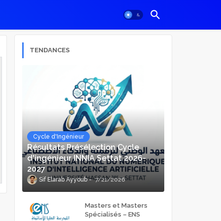
TENDANCES
Cycle d'Ingénieur
Résultats Présélection Cycle
d'ingénieur INNIA Settat 2026-
2027
Sif Elarab Ayyoub
7/21/2026
Masters et Masters
Spécialisés – ENS