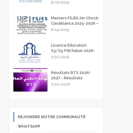
Meknès 2025-2026
8/16/2025
Masters FSJES Ain Chock
Casablanca 2025-2026 –
Guide Complet des
8/14/2025
Inscriptions
Licence Education
S3/S5 FSE Rabat 2026-
2027
7/21/2026
Résultats BTS 2026-
2027 - Résultats
d'admission
7/20/2026
REJOINDRE NOTRE COMMUNAUTÉ
WHATSAPP