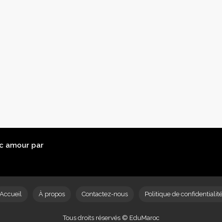
c amour par
Accueil
À propos
Contactez-nous
Politique de confidentialit
Tous droits réservés © EduMaroc