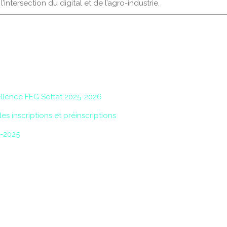
’intersection du digital et de l’agro-industrie.
ellence FEG Settat 2025-2026
s inscriptions et préinscriptions
4-2025