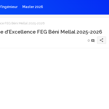
D'Ingénieur
Master 2026
ence FEG Béni Mellal 2025-2026
ce d’Excellence FEG Béni Mellal 2025-2026
share
0