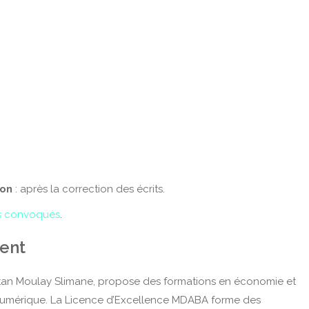
ion
: après la correction des écrits.
ts convoqués
.
ment
Sultan Moulay Slimane, propose des formations en économie et
e numérique. La Licence d’Excellence MDABA forme des