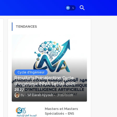
TENDANCES
Cycle d'Ingénieur
Résultats Présélection Cycle
d'ingénieur INNIA Settat 2026-
2027
Sif Elarab Ayyoub
7/21/2026
Masters et Masters
Spécialisés – ENS