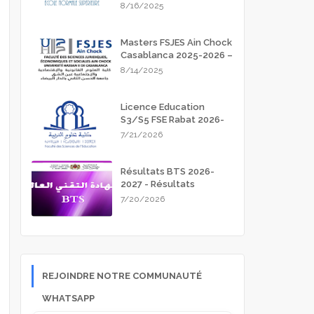
Meknès 2025-2026
8/16/2025
Masters FSJES Ain Chock
Casablanca 2025-2026 –
Guide Complet des
8/14/2025
Inscriptions
Licence Education
S3/S5 FSE Rabat 2026-
2027
7/21/2026
Résultats BTS 2026-
2027 - Résultats
d'admission
7/20/2026
REJOINDRE NOTRE COMMUNAUTÉ
WHATSAPP