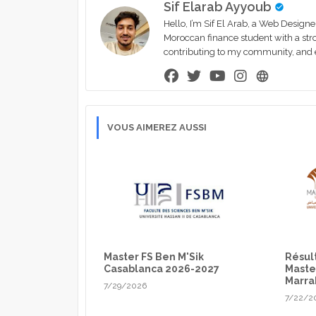
Sif Elarab Ayyoub
Hello, I’m Sif El Arab, a Web Designe
Moroccan finance student with a stron
contributing to my community, and en
VOUS AIMEREZ AUSSI
Master FS Ben M'Sik
Résul
Casablanca 2026-2027
Maste
Marra
7/29/2026
7/22/2