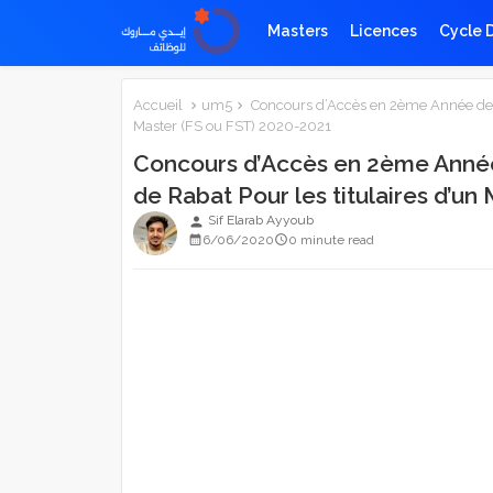
Masters
Licences
Cycle 
Accueil
um5
Concours d’Accès en 2ème Année de l’
Master (FS ou FST) 2020-2021
Concours d’Accès en 2ème Année
de Rabat Pour les titulaires d’u
Sif Elarab Ayyoub
person
6/06/2020
0 minute read