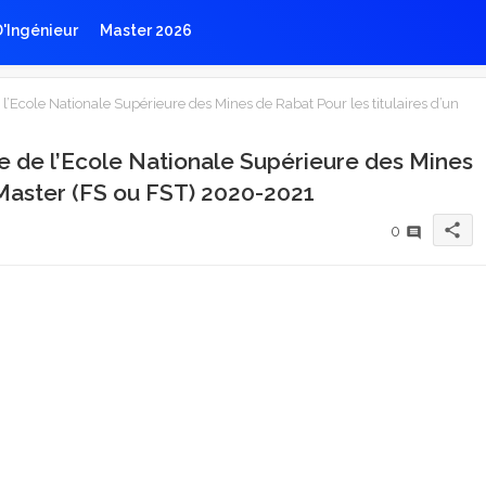
D'Ingénieur
Master 2026
Ecole Nationale Supérieure des Mines de Rabat Pour les titulaires d’un
 de l’Ecole Nationale Supérieure des Mines
n Master (FS ou FST) 2020-2021
share
0