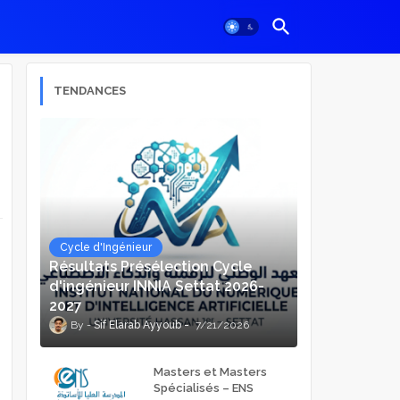
TENDANCES
Cycle d'Ingénieur
Résultats Présélection Cycle
d'ingénieur INNIA Settat 2026-
2027
Sif Elarab Ayyoub
7/21/2026
Masters et Masters
Spécialisés – ENS