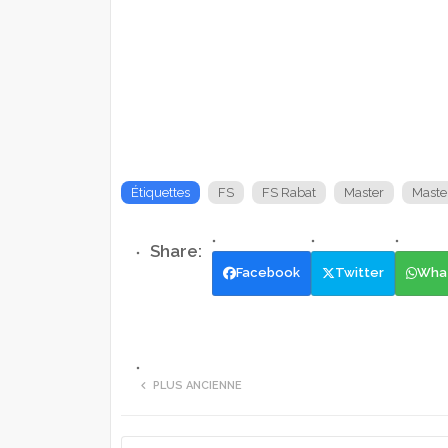
Étiquettes
FS
FS Rabat
Master
Maste
Facebook
Twitter
Wha
PLUS ANCIENNE