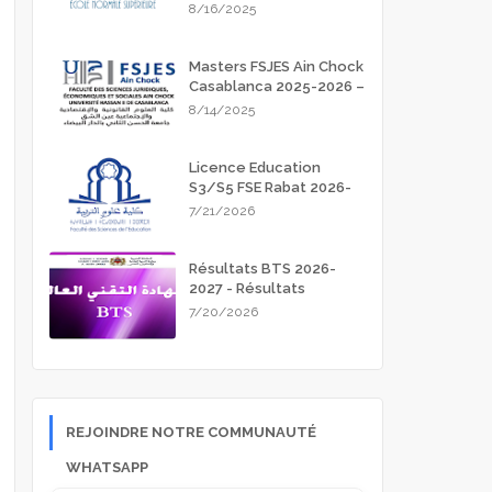
Meknès 2025-2026
8/16/2025
Masters FSJES Ain Chock
Casablanca 2025-2026 –
Guide Complet des
8/14/2025
Inscriptions
Licence Education
S3/S5 FSE Rabat 2026-
2027
7/21/2026
Résultats BTS 2026-
2027 - Résultats
d'admission
7/20/2026
REJOINDRE NOTRE COMMUNAUTÉ
WHATSAPP