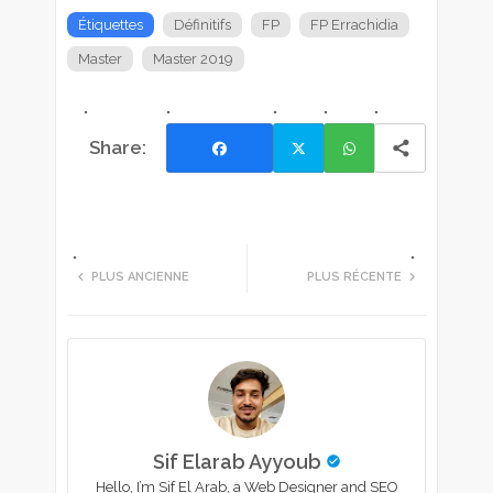
Étiquettes
Définitifs
FP
FP Errachidia
Master
Master 2019
Facebook
Twi
Wh
tte
ats
PLUS ANCIENNE
PLUS RÉCENTE
r
app
Sif Elarab Ayyoub
Hello, I’m Sif El Arab, a Web Designer and SEO