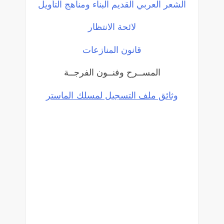
الشعر العربي القديم البناء ومناهج التأويل
لائحة الانتظار
قانون المنازعات
المســرح وفنــون الفرجــة
وثائق ملف التسجيل لمسلك الماستر