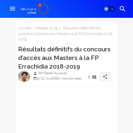
Accueil
Master 2019
Résultats définitifs du
concours d’accès aux Masters à la FP Errachidia 2018-
2019
Résultats définitifs du concours
d’accès aux Masters à la FP
Errachidia 2018-2019
Sif Elarab Ayyoub
person
share
0
9/21/2018
0 minute read