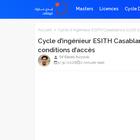
Masters
Licences
Cycle 
Accueil
Cycle d’ingénieur ESITH Casablanca 2026-2027
Cycle d’ingénieur ESITH Casablan
conditions d’accès
Sif Elarab Ayyoub
person
5/31/2026
2 minute read