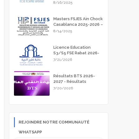
Meknès 2025-2026
8/16/2025
Masters FSJES Ain Chock
Casablanca 2025-2026 –
Guide Complet des
8/14/2025
Inscriptions
Licence Education
S3/S5 FSE Rabat 2026-
2027
7/21/2026
Résultats BTS 2026-
2027 - Résultats
d'admission
7/20/2026
REJOINDRE NOTRE COMMUNAUTÉ
WHATSAPP