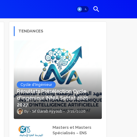
TENDANCES
Cycle d'Ingénieur
Résultats Présélection Cycle
d'ingénieur INNIA Settat 2026-
2027
Sif Elarab Ayyoub
7/21/2026
Masters et Masters
Spécialisés – ENS