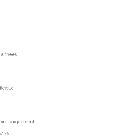
s années
icielle
aire uniquement
7 75