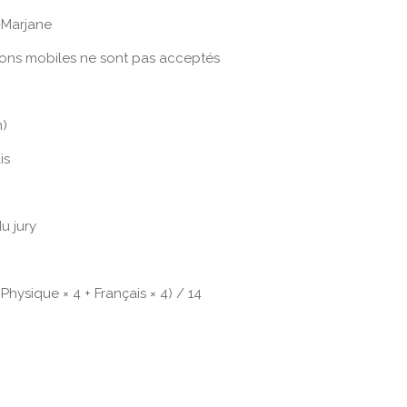
-Marjane
ions mobiles ne sont pas acceptés
n)
is
u jury
Physique × 4 + Français × 4) / 14