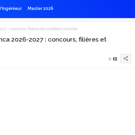
D'Ingénieur
Master 2026
 : concours, filières et conditions d’accès
ca 2026-2027 : concours, filières et
share
0