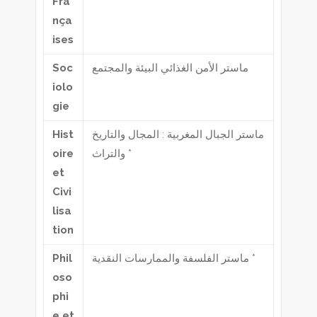
Fra
nça
ises
Soc
ماستر الأمن الغذائي البيئة والمجتمع
iolo
gie
Hist
ماستر الجبال المغربية : المجال والتاريخ
oire
والتراث *
et
Civi
lisa
tion
Phil
ماستر الفلسفة والممارسات النقدية *
oso
phi
e et