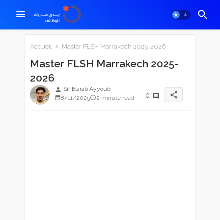
Accueil
Master FLSH Marrakech 2025-2026
Master FLSH Marrakech 2025-
2026
Sif Elarab Ayyoub
person
share
0
8/11/2025
2 minute read