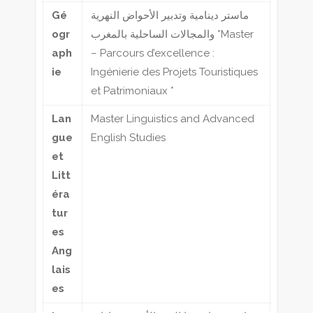
Gé
ماستر دينامية وتدبير الأحواض النهرية
ogr
والمجالات الساحلية بالمغرب *Master
aph
– Parcours d’excellence :
ie
Ingénierie des Projets Touristiques
et Patrimoniaux *
Lan
Master Linguistics and Advanced
gue
English Studies
et
Litt
éra
tur
es
Ang
lais
es