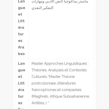
Lan
ماستر بيداغوجيا النص الأدبي ومهارات
gue
التفكير النقدي
et
Litt
éra
tur
es
Ara
bes
Lan
Master Approches Linguistiques :
gue
Théories, Analyses et Contextes
et
Culturels *Master Théorie
Litt
postcoloniale, littératures
éra
francophones et comparées
tur
(Maghreb, Afrique Subsaharienne,
es
Antilles…) *