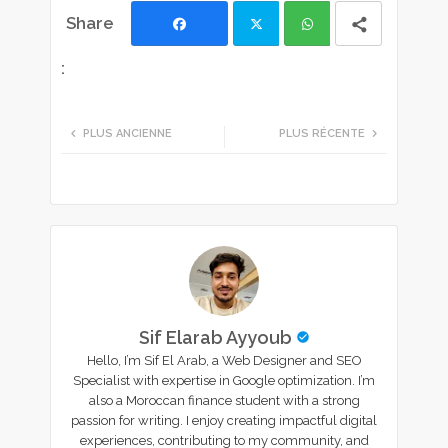
Facebook
Twi
Wh
tte
ats
PLUS ANCIENNE
PLUS RÉCENTE
r
app
Sif Elarab Ayyoub
Hello, I’m Sif El Arab, a Web Designer and SEO
Specialist with expertise in Google optimization. I’m
also a Moroccan finance student with a strong
passion for writing. I enjoy creating impactful digital
experiences, contributing to my community, and