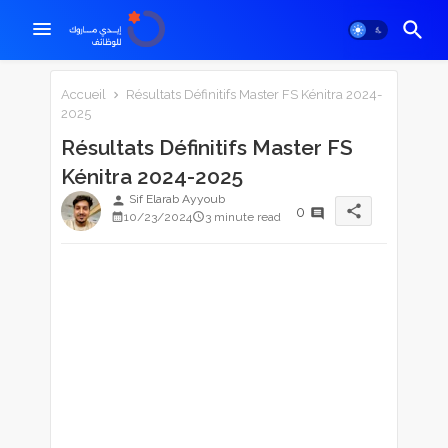
Accueil
Résultats Définitifs Master FS Kénitra 2024-
2025
Résultats Définitifs Master FS
Kénitra 2024-2025
Sif Elarab Ayyoub
person
share
0
10/23/2024
3 minute read