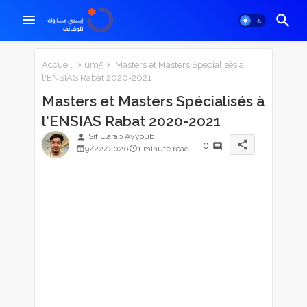
Accueil
um5
Masters et Masters Spécialisés à
l'ENSIAS Rabat 2020-2021
Masters et Masters Spécialisés à
l'ENSIAS Rabat 2020-2021
Sif Elarab Ayyoub
person
share
0
9/22/2020
1 minute read