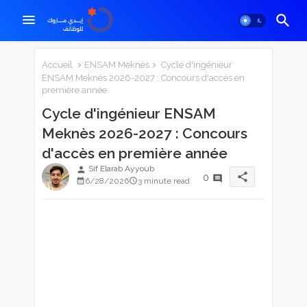
Accueil
ENSAM Meknès
Cycle d'ingénieur
ENSAM Meknès 2026-2027 : Concours d'accès en
première année
Cycle d'ingénieur ENSAM
Meknès 2026-2027 : Concours
d'accès en première année
Sif Elarab Ayyoub
person
share
0
6/28/2026
3 minute read