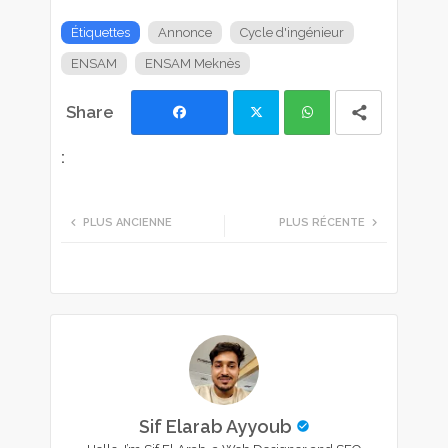
Étiquettes
Annonce
Cycle d'ingénieur
ENSAM
ENSAM Meknès
Facebook
Twi
Wh
tte
ats
PLUS ANCIENNE
PLUS RÉCENTE
r
app
Sif Elarab Ayyoub