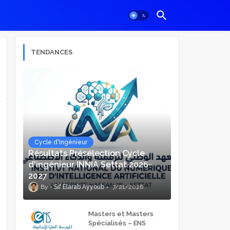
TENDANCES
Cycle d'Ingénieur
Résultats Présélection Cycle
d'ingénieur INNIA Settat 2026-
2027
Sif Elarab Ayyoub
7/21/2026
Masters et Masters
Spécialisés – ENS