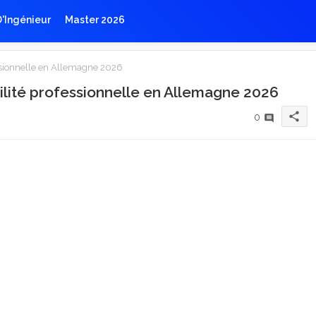
D'Ingénieur
Master 2026
sionnelle en Allemagne 2026
lité professionnelle en Allemagne 2026
share
0