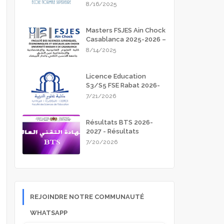
Meknès 2025-2026
8/16/2025
Masters FSJES Ain Chock
Casablanca 2025-2026 –
Guide Complet des
8/14/2025
Inscriptions
Licence Education
S3/S5 FSE Rabat 2026-
2027
7/21/2026
Résultats BTS 2026-
2027 - Résultats
d'admission
7/20/2026
REJOINDRE NOTRE COMMUNAUTÉ
WHATSAPP