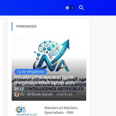
TENDANCES
Cycle d'Ingénieur
Résultats Présélection Cycle
d'ingénieur INNIA Settat 2026-
2027
Sif Elarab Ayyoub
7/21/2026
Masters et Masters
Spécialisés – ENS