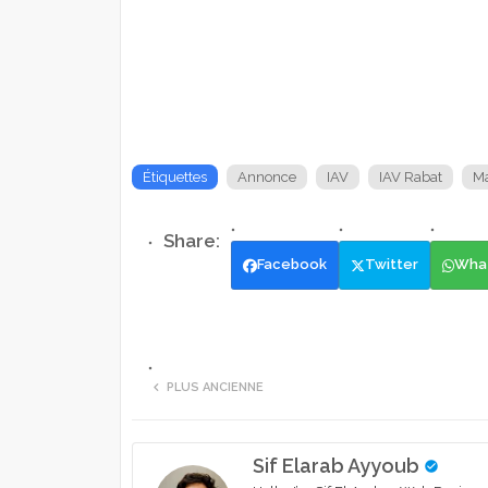
Étiquettes
Annonce
IAV
IAV Rabat
Ma
Facebook
Twitter
Wha
PLUS ANCIENNE
Sif Elarab Ayyoub