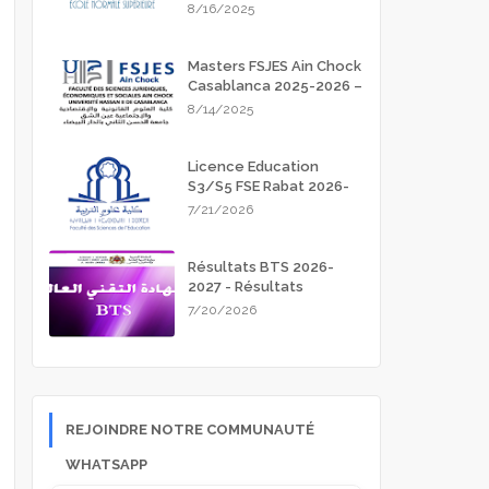
Meknès 2025-2026
8/16/2025
Masters FSJES Ain Chock
Casablanca 2025-2026 –
Guide Complet des
8/14/2025
Inscriptions
Licence Education
S3/S5 FSE Rabat 2026-
2027
7/21/2026
Résultats BTS 2026-
2027 - Résultats
d'admission
7/20/2026
REJOINDRE NOTRE COMMUNAUTÉ
WHATSAPP