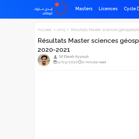
Masters
Licences
Cycle 
Accueil
um5
Résultats Master sciences géospatial
Résultats Master sciences géosp
2020-2021
Sif Elarab Ayyoub
person
11/03/2020
0 minute read