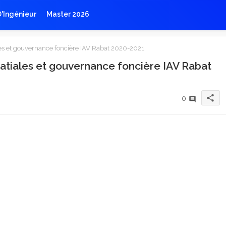
D'Ingénieur
Master 2026
es et gouvernance foncière IAV Rabat 2020-2021
atiales et gouvernance foncière IAV Rabat
share
0