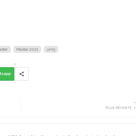
ster
Master 2021
um5
tsapp
PLUS RÉCENTE