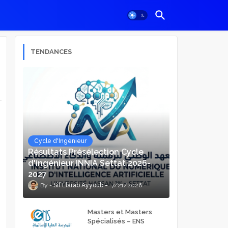
TENDANCES
Cycle d'Ingénieur
Résultats Présélection Cycle
d'ingénieur INNIA Settat 2026-
2027
Sif Elarab Ayyoub
7/21/2026
Masters et Masters
Spécialisés – ENS