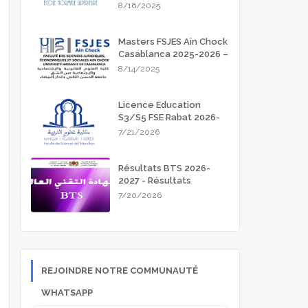
Meknès 2025-2026
8/16/2025
Masters FSJES Ain Chock
Casablanca 2025-2026 –
Guide Complet des
8/14/2025
Inscriptions
Licence Education
S3/S5 FSE Rabat 2026-
2027
7/21/2026
Résultats BTS 2026-
2027 - Résultats
d'admission
7/20/2026
REJOINDRE NOTRE COMMUNAUTÉ
WHATSAPP