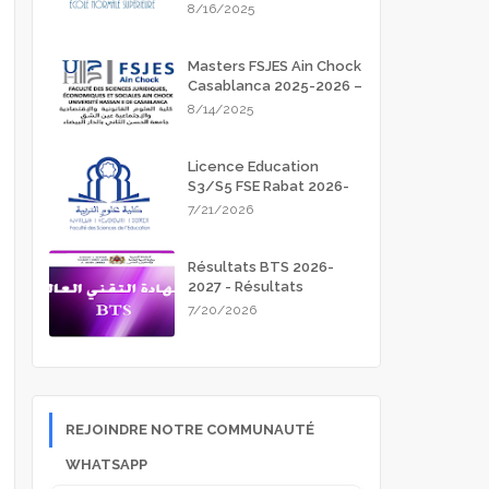
Meknès 2025-2026
8/16/2025
Masters FSJES Ain Chock
Casablanca 2025-2026 –
Guide Complet des
8/14/2025
Inscriptions
Licence Education
S3/S5 FSE Rabat 2026-
2027
7/21/2026
Résultats BTS 2026-
2027 - Résultats
d'admission
7/20/2026
REJOINDRE NOTRE COMMUNAUTÉ
WHATSAPP