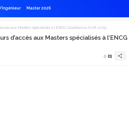
D'Ingénieur
Master 2026
’accès aux Masters spécialisés à l’ENCG Casablanca 2018-2019
urs d’accès aux Masters spécialisés à l’ENCG
share
0