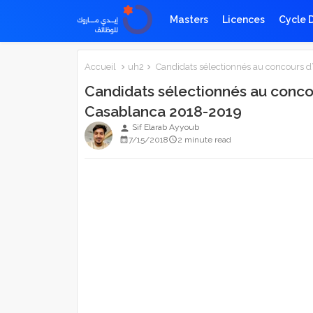
Masters
Licences
Cycle 
Accueil
uh2
Candidats sélectionnés au concours d
Candidats sélectionnés au conco
Casablanca 2018-2019
Sif Elarab Ayyoub
person
7/15/2018
2 minute read