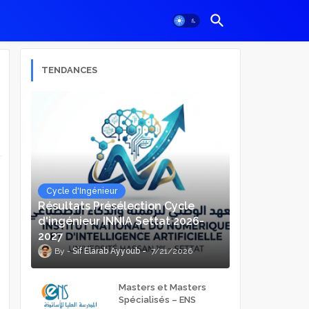
TENDANCES
Cycle d'Ingénieur
Résultats Présélection Cycle
d'ingénieur INNIA Settat 2026-
2027
Sif Elarab Ayyoub
7/21/2026
Masters et Masters
Spécialisés – ENS